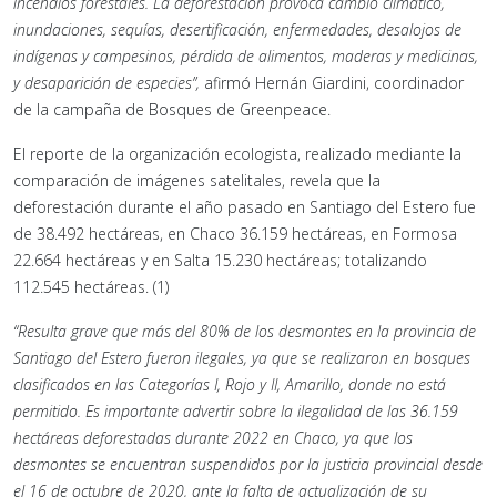
incendios forestales. La deforestación provoca cambio climático,
inundaciones, sequías, desertificación, enfermedades, desalojos de
indígenas y campesinos, pérdida de alimentos, maderas y medicinas,
y desaparición de especies”,
afirmó Hernán Giardini, coordinador
de la campaña de Bosques de Greenpeace.
El reporte de la organización ecologista, realizado mediante la
comparación de imágenes satelitales, revela que la
deforestación durante el año pasado en Santiago del Estero fue
de 38.492 hectáreas, en Chaco 36.159 hectáreas, en Formosa
22.664 hectáreas y en Salta 15.230 hectáreas; totalizando
112.545 hectáreas. (1)
“Resulta grave que más del 80% de los desmontes en la provincia de
Santiago del Estero fueron ilegales, ya que se realizaron en bosques
clasificados en las Categorías I, Rojo y II, Amarillo, donde no está
permitido. Es importante advertir sobre la ilegalidad de las 36.159
hectáreas deforestadas durante 2022 en Chaco, ya que los
desmontes se encuentran suspendidos por la justicia provincial desde
el 16 de octubre de 2020, ante la falta de actualización de su