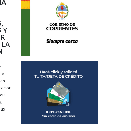
NA
S,
 Y
ER
 LA
N
l
á a
 en
icación
ria.
s,
las