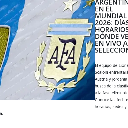
ARGENTI
EN EL
MUNDIAL
2026: DÍA
HORARIOS
DÓNDE V
EN VIVO A
SELECCIÓ
El equipo de Lione
Scaloni enfrentar
Austria y Jordania
busca de la clasif
a la fase eliminato
Conocé las fecha
horarios, sedes y 
a.