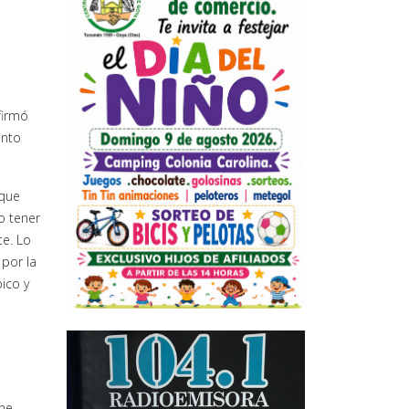
firmó
ento
 que
o tener
te. Lo
por la
ico y
ene