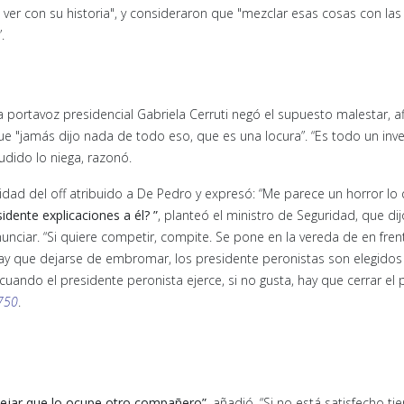
ver con su historia", y consideraron que "mezclar esas cosas con las
.
a portavoz presidencial Gabriela Cerruti negó el supuesto malestar, a
e "jamás dijo nada de todo eso, que es una locura”. “Es todo un inv
ludido lo niega, razonó.
dad del off atribuido a De Pedro y expresó: “Me parece un horror lo
idente explicaciones a él? ”
, planteó el ministro de Seguridad, que dij
unciar. “Si quiere competir, compite. Se pone en la vereda de en fren
ay que dejarse de embromar, los presidente peronistas son elegidos 
uando el presidente peronista ejerce, si no gusta, hay que cerrar el p
750
.
y dejar que lo ocupe otro compañero”
, añadió. “Si no está satisfecho ti