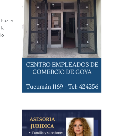
a Paz en
 la
 lo