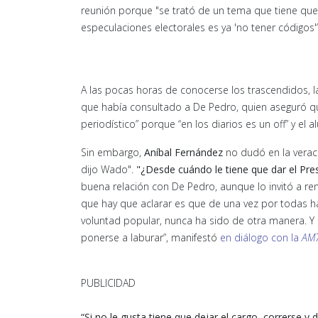
reunión porque "se trató de un tema que tiene que 
especulaciones electorales es ya 'no tener códigos'”
A las pocas horas de conocerse los trascendidos, l
que había consultado a De Pedro, quien aseguró qu
periodístico” porque “en los diarios es un off” y el a
Sin embargo,
Aníbal Fernández
no dudó en la veraci
dijo Wado".
"¿Desde cuándo le tiene que dar el Pres
buena relación con De Pedro, aunque lo invitó a ren
que hay que aclarar es que de una vez por todas h
voluntad popular, nunca ha sido de otra manera. Y c
ponerse a laburar”, manifestó
en diálogo con la
AM
PUBLICIDAD
“Si no le gusta tiene que dejar el cargo, correrse 