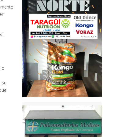
momento
er
al
o o
n su
 que