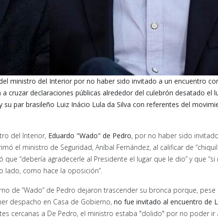
 del ministro del Interior por no haber sido invitado a un encuentro co
n a cruzar declaraciones públicas alrededor del culebrón desatado el 
y su par brasileño Luiz Inácio Lula da Silva con referentes del movimi
ro del Interior,
Eduardo "Wado" de Pedro
, por no haber sido invitad
rrimó el ministro de Seguridad, Aníbal Fernández, al calificar de “chiqui
que “debería agradecerle al Presidente el lugar que le dio” y que “si
tro lado, como hace la oposición”.
rno de “Wado” de Pedro dejaron trascender su bronca porque, pese
ner despacho en Casa de Gobierno,
no fue invitado al encuentro de L
es cercanas a De Pedro, el ministro estaba "dolido" por no poder ir 