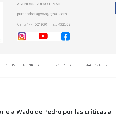
AGENDAR NUEVO E-MAIL
primerahoragoya@gmail.com
Cel: 3777-
621930
- Fijo:
432502
EDICTOS
MUNICIPALES
PROVINCIALES
NACIONALES
arle a Wado de Pedro por las críticas a