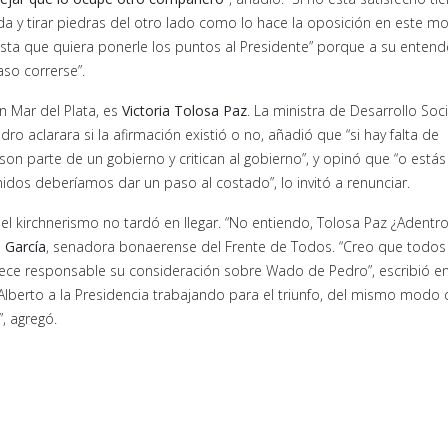
da y tirar piedras del otro lado como lo hace la oposición en este 
esta que quiera ponerle los puntos al Presidente” porque a su entend
aso correrse”.
n Mar del Plata, es
Victoria Tolosa Paz
. La ministra de Desarrollo Soci
 aclarara si la afirmación existió o no, añadió que “si hay falta de
on parte de un gobierno y critican al gobierno”, y opinó que “o estás
idos deberíamos dar un paso al costado”, lo invitó a renunciar.
el kirchnerismo no tardó en llegar. “No entiendo, Tolosa Paz ¿Adentr
 García
, senadora bonaerense del Frente de Todos. “Creo que todos
ece responsable su consideración sobre Wado de Pedro”, escribió e
a Alberto a la Presidencia trabajando para el triunfo, del mismo modo
, agregó.