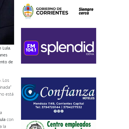
n Lula.
lunes
ento de
o. Los
linada”
 no está
 a
ula
con
a la