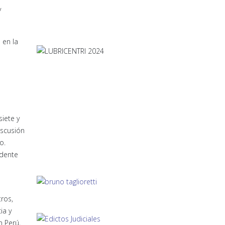
y
 en la
iete y
iscusión
o.
idente
tros,
ia y
n Perú,