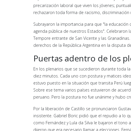
precarización laboral que viven los jóvenes; puntu
rechazaron toda forma de racismo, discriminación r
Subrayaron la importancia para que "la educación
agenda pública de nuestros Estados". Celebraron la
Tempore entrante de San Vicente y las Granadinas. P
derechos de la República Argentina en la disputa de
Puertas adentro de los pl
En los plenarios que se sucedieron durante toda la
diez minutos. Cada uno con postura y matices ideol
estuvo puesto en la situación que transita Perú lueg
Sobre ese tema varios países estuvieron de acuerdo
peruano. Pero la postura no fue unánime y hubo cr
Por la liberación de Castillo se pronunciaron Gus
insistente. Gabriel Boric pidió que el repudio a lo 
como Fernández y Lula da Silva le bajaron el tono a l
dijeron que era necesario llamar a elecciones. Fer