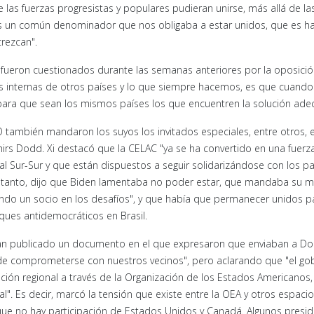
las fuerzas progresistas y populares pudieran unirse, más allá de la
s un común denominador que nos obligaba a estar unidos, que es h
rezcan".
 fueron cuestionados durante las semanas anteriores por la oposició
s internas de otros países y lo que siempre hacemos, es que cuando
para que sean los mismos países los que encuentren la solución ade
ambién mandaron los suyos los invitados especiales, entre otros, e
 Chirs Dodd. Xi destacó que la CELAC "ya se ha convertido en una fuerz
l Sur-Sur y que están dispuestos a seguir solidarizándose con los p
 tanto, dijo que Biden lamentaba no poder estar, que mandaba su m
endo un socio en los desafíos", y que había que permanecer unidos p
ues antidemocráticos en Brasil.
n publicado un documento en el que expresaron que enviaban a D
 de comprometerse con nuestros vecinos", pero aclarando que "el go
ación regional a través de la Organización de los Estados Americanos,
tal". Es decir, marcó la tensión que existe entre la OEA y otros espaci
 que no hay participación de Estados Unidos y Canadá. Algunos presi