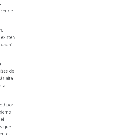
s
acer de
n,
 existen
cuada".
l
a
aíses de
ás alta
ara
odd por
bierno
 el
os que
dentes