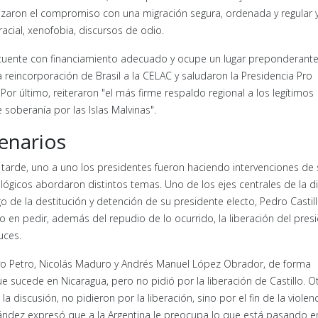
alizaron el compromiso con una migración segura, ordenada y regular 
acial, xenofobia, discursos de odio.
 cuente con financiamiento adecuado y ocupe un lugar preponderante
 reincorporación de Brasil a la CELAC y saludaron la Presidencia Pro
or último, reiteraron "el más firme respaldo regional a los legítimos
 soberanía por las Islas Malvinas".
enarios
 tarde, uno a uno los presidentes fueron haciendo intervenciones de s
ógicos abordaron distintos temas. Uno de los ejes centrales de la d
o de la destitución y detención de su presidente electo, Pedro Castill
 en pedir, además del repudio de lo ocurrido, la liberación del pres
uces.
tavo Petro, Nicolás Maduro y Andrés Manuel López Obrador, de forma
que sucede en Nicaragua, pero no pidió por la liberación de Castillo. O
a discusión, no pidieron por la liberación, sino por el fin de la violenc
nández expresó que a la Argentina le preocupa lo que está pasando e