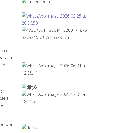
o
mbio
para la
; y
a
ser
zuela
 el
ión por