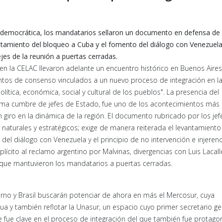
sis democrática, los mandatarios sellaron un documento en defensa de 
vantamiento del bloqueo a Cuba y el fomento del diálogo con Venezuela
jes de la reunión a puertas cerradas.
en la CELAC llevaron adelante un encuentro histórico en Buenos Aires
ntos de consenso vinculados a un nuevo proceso de integración en la
ítica, económica, social y cultural de los pueblos". La presencia del
éptima cumbre de jefes de Estado, fue uno de los acontecimientos más
n giro en la dinámica de la región. El documento rubricado por los jef
naturales y estratégicos; exige de manera reiterada el levantamiento
el diálogo con Venezuela y el principio de no intervención e injerenc
ícito al reclamo argentino por Malvinas, divergencias con Luis Lacall
o que mantuvieron los mandatarios a puertas cerradas.
erno y Brasil buscarán potenciar de ahora en más el Mercosur, cuya
 y también reflotar la Unasur, un espacio cuyo primer secretario ge
ue fue clave en el proceso de integración del que también fue protago