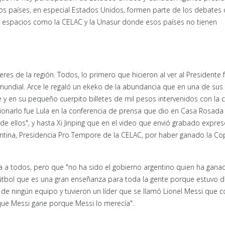
países, en especial Estados Unidos, formen parte de los debates 
ya espacios como la CELAC y la Unasur donde esos países no tienen
res de la región. Todos, lo primero que hicieron al ver al Presidente 
opa mundial. Arce le regaló un ekeko de la abundancia que en una de su
 y en su pequeño cuerpito billetes de mil pesos intervenidos con la 
onarlo fue Lula en la conferencia de prensa que dio en Casa Rosada 
de ellos", y hasta Xi Jinping que en el video que envió grabado expre
rgentina, Presidencia Pro Tempore de la CELAC, por haber ganado la Co
a a todos, pero que "no ha sido el gobierno argentino quien ha gana
tbol que es una gran enseñanza para toda la gente porque estuvo di
de ningún equipo y tuvieron un líder que se llamó Lionel Messi que
que Messi gane porque Messi lo merecía".