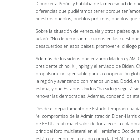
'Conocer a Perón' y hablaba de la necesidad de que 
diferencias que pudiéramos tener porque teníamo
nuestros pueblos, pueblos prójimos, pueblos que c
Sobre la situación de Venezuela y otros países que
aclaró: "No debemos inmiscuirnos en las cuestione
desacuerdos en esos países, promover el diálogo 
Además de los videos que enviaron Maduro y AMLO t
presidente chino, Xi Jinping y el enviado de Biden,
propulsora indispensable para la cooperación globa
la región y avanzando con manos unidas. Dodd, en
estima, y que Estados Unidos "ha sido y seguirá si
renovar las democracias. Además, condenó los ataq
Desde el departamento de Estado temprano había
"el compromiso de la Administración Biden-Harris
de EE.UU. reafirma el valor de fortalecer la colabor
principal foro multilateral en el Hemisferio Occiden
están creciendo en la región como la CELAC, en el