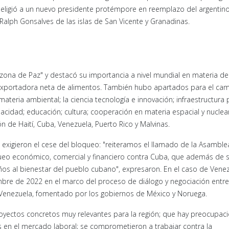
se eligió a un nuevo presidente protémpore en reemplazo del argentin
alph Gonsalves de las islas de San Vicente y Granadinas.
zona de Paz" y destacó su importancia a nivel mundial en materia de
l exportadora neta de alimentos. También hubo apartados para el ca
 materia ambiental; la ciencia tecnología e innovación; infraestructura 
pacidad; educación; cultura; cooperación en materia espacial y nuclear
n de Haití, Cuba, Venezuela, Puerto Rico y Malvinas.
 exigieron el cese del bloqueo: "reiteramos el llamado de la Asamble
queo económico, comercial y financiero contra Cuba, que además de 
años al bienestar del pueblo cubano", expresaron. En el caso de Vene
bre de 2022 en el marco del proceso de diálogo y negociación entre
 Venezuela, fomentado por los gobiernos de México y Noruega.
yectos concretos muy relevantes para la región; que hay preocupac
s en el mercado laboral; se comprometieron a trabajar contra la