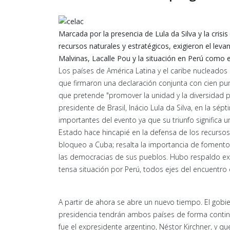
Marcada por la presencia de Lula da Silva y la cri
recursos naturales y estratégicos, exigieron el le
Malvinas, Lacalle Pou y la situación en Perú como e
Los países de América Latina y el caribe nucleados 
que firmaron una declaración conjunta con cien pu
que pretende "promover la unidad y la diversidad pol
presidente de Brasil, Inácio Lula da Silva, en la s
importantes del evento ya que su triunfo significa u
Estado hace hincapié en la defensa de los recursos 
bloqueo a Cuba; resalta la importancia de fomento d
las democracias de sus pueblos. Hubo respaldo expl
tensa situación por Perú, todos ejes del encuentr
A partir de ahora se abre un nuevo tiempo. El gobi
presidencia tendrán ambos países de forma continua
fue el expresidente argentino, Néstor Kirchner, y q