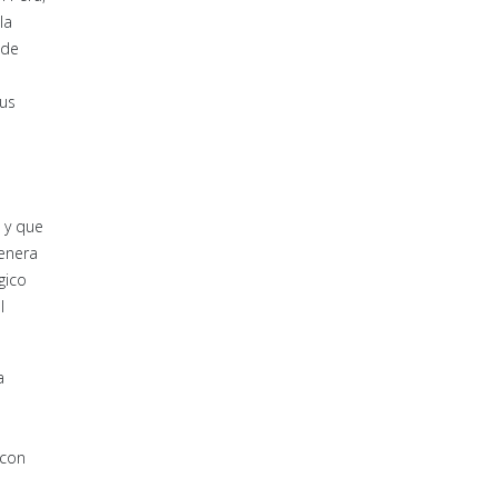
la
 de
sus
 y que
genera
gico
l
a
 con