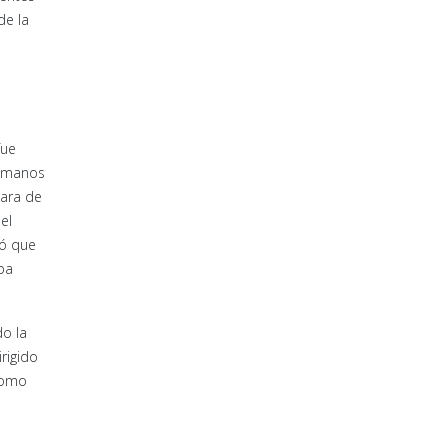
de la
fue
s manos
cara de
el
só que
pa
do la
rigido
 como