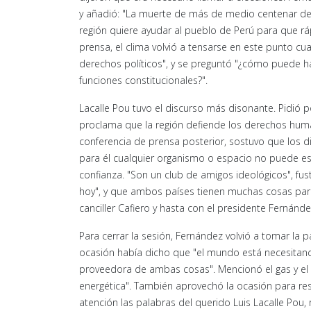
y añadió: "La muerte de más de medio centenar de
región quiere ayudar al pueblo de Perú para que rá
prensa, el clima volvió a tensarse en este punto cu
derechos políticos", y se preguntó "¿cómo puede h
funciones constitucionales?".
Lacalle Pou tuvo el discurso más disonante. Pidió p
proclama que la región defiende los derechos hum
conferencia de prensa posterior, sostuvo que los d
para él cualquier organismo o espacio no puede esta
confianza. "Son un club de amigos ideológicos", fus
hoy", y que ambos países tienen muchas cosas para
canciller Cafiero y hasta con el presidente Fernánd
Para cerrar la sesión, Fernández volvió a tomar la pa
ocasión había dicho que "el mundo está necesitando
proveedora de ambas cosas". Mencionó el gas y el l
energética". También aprovechó la ocasión para res
atención las palabras del querido Luis Lacalle Pou, 