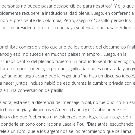
 personas no puede pasar desapercibida para nosotros". Y dijo que 
pidamente recupere la institucionalidad plena. Luego, en conferencia
ando el presidente de Colombia, Petro, aseguró: "Castillo perdió los
aber un presidente preso sin que haya sentencia, que haya perdido 
or el libre comercio y dijo que uno de los puntos del documento final
anos y eso "no sucede en muchos países miembro". Luego, en la
iscursos dentro del plenario tuvieron un profundo sentido ideológico,
r unido por la ideología porque significaría que es corta vida y no 
tigó aunque luego aclaró que la Argentina "no hizo un discurso ideoló
 hacer juntos. Incluso habló de eso durante la cumbre privada con e
ez en una conversación de pasillo.
labra, esta vez, a diferencia del mensaje inicial, no fue público. En es
 hoy energía y alimentos y América Latina y el Caribe puede ser
itio y dijo que "debemos unir esfuerzos para lograr esa integración
ponderle en tono conciliador a Lacalle Pou: "Días atrás, escuchando
releía un libro, que a los argentinos se los recomiendo que se llama