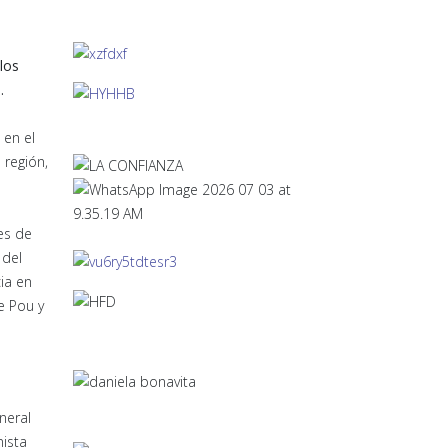
los
.
 en el
 región,
es de
 del
ia en
e Pou y
neral
nista