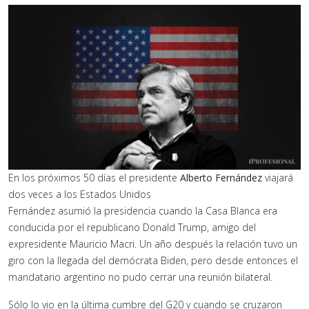
En los próximos 50 días el presidente
Alberto Fernández
viajará
dos veces a los Estados Unidos
Fernández asumió la presidencia cuando la Casa Blanca era
conducida por el republicano Donald Trump, amigo del
expresidente Mauricio Macri. Un año después la relación tuvo un
giro con la llegada del demócrata Biden, pero desde entonces el
mandatario argentino no pudo cerrar una reunión bilateral.
Sólo lo vio en la última cumbre del G20 y cuando se cruzaron