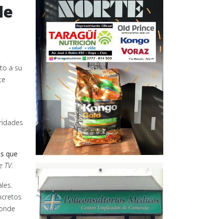
le
a
to a su
te
ridades
os que
e TV
.
les.
ncretos
donde