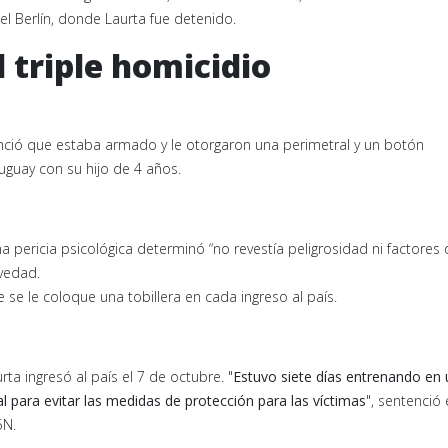
tel Berlín, donde Laurta fue detenido.
 triple homicidio
nció que estaba armado y le otorgaron una perimetral y un botón
ruguay con su hijo de 4 años.
Una pericia psicológica determinó “no revestía peligrosidad ni factores
vedad.
e se le coloque una tobillera en cada ingreso al país.
rta ingresó al país el 7 de octubre. "
Estuvo siete días entrenando en 
l para evitar las medidas de protección para las víctimas
", sentenció 
5N.