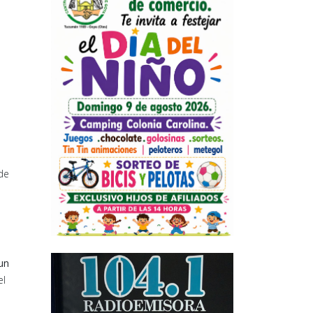
 de
un
el