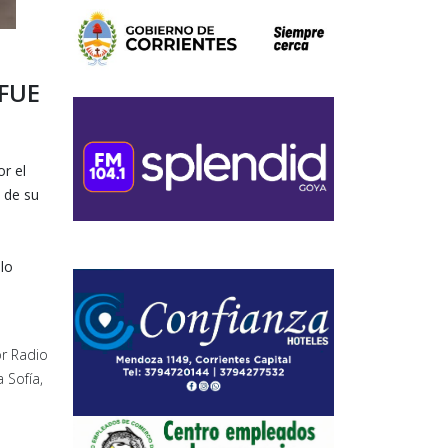
FUE
r el
 de su
lo
r Radio
 Sofía,