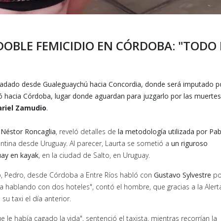
DOBLE FEMICIDIO EN CÓRDOBA: "TODO 
asladado desde Gualeguaychú hacia Concordia, donde será imputado po
evó hacia Córdoba, lugar donde aguardan para juzgarlo por las muertes
riel Zamudio
.
,
Néstor Roncaglia
, reveló detalles de
la metodología utilizada por Pab
gentina desde Uruguay. Al parecer, Laurta se sometió a
un riguroso
uay en kayak
, en la ciudad de Salto, en Uruguay.
jo, Pedro, desde Córdoba a Entre Ríos habló con
Gustavo Sylvestre
po
nía hablando con dos hoteles", contó el hombre, que gracias a la Alerta
u taxi el día anterior.
e había cagado la vida", sentenció el taxista, mientras recorrían la