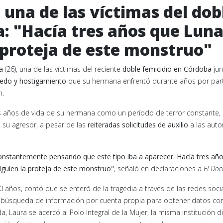
una de las víctimas del dob
: "Hacía tres años que Lun
 proteja de este monstruo"
a
(26), una de las víctimas del reciente
doble femicidio en Córdoba
jun
edo y hostigamiento
que su hermana enfrentó durante años por par
n.
os años de vida de su hermana como un período de terror constante,
 su agresor, a pesar de las
reiteradas solicitudes de auxilio
a las auto
onstantemente pensando que este tipo iba a aparecer. Hacía tres añ
lguien la proteja de este monstruo"
, señaló en declaraciones a
El Doc
 años, contó que se enteró de la tragedia a través de las redes socia
 una búsqueda de información por cuenta propia para obtener datos co
, Laura se acercó al Polo Integral de la Mujer, la misma institución 