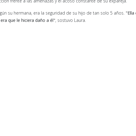
ción frente a las amenazas y el acoso constante de su expareja.
egún su hermana, era la seguridad de su hijo de tan solo 5 años.
"Ella
ra que le hiciera daño a él"
, sostuvo Laura.