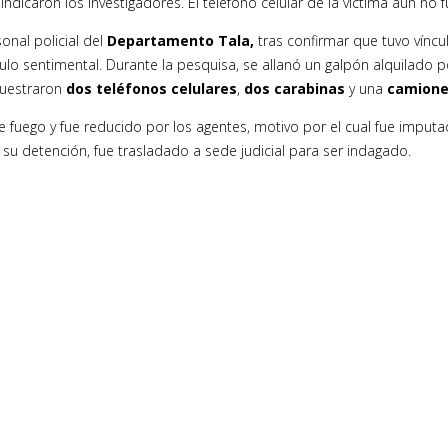
ndicaron los investigadores. El teléfono celular de la víctima aún no 
nal policial del
Departamento Tala,
tras confirmar que tuvo víncu
o sentimental. Durante la pesquisa, se allanó un galpón alquilado p
ecuestraron
dos teléfonos celulares
,
dos carabinas
y una
camionet
fuego y fue reducido por los agentes, motivo por el cual fue imputad
s su detención, fue trasladado a sede judicial para ser indagado.