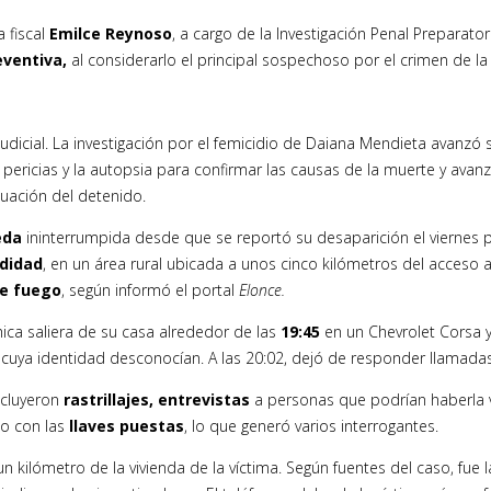
a fiscal
Emilce Reynoso
, a cargo de la Investigación Penal Preparato
reventiva,
al considerarlo el principal sospechoso por el crimen de la 
icial. La investigación por el femicidio de Daiana Mendieta avanzó s
 pericias y la autopsia para confirmar las causas de la muerte y avan
uación del detenido.
ueda
ininterrumpida desde que se reportó su desaparición el viernes p
didad
, en un área rural ubicada a unos cinco kilómetros del acceso a
de fuego
, según informó el portal
Elonce.
hica saliera de su casa alrededor de las
19:45
en un Chevrolet Corsa 
uya identidad desconocían. A las 20:02, dejó de responder llamada
cluyeron
rastrillajes, entrevistas
a personas que podrían haberla vi
o con las
llaves puestas
, lo que generó varios interrogantes.
 un kilómetro de la vivienda de la víctima. Según fuentes del caso, f