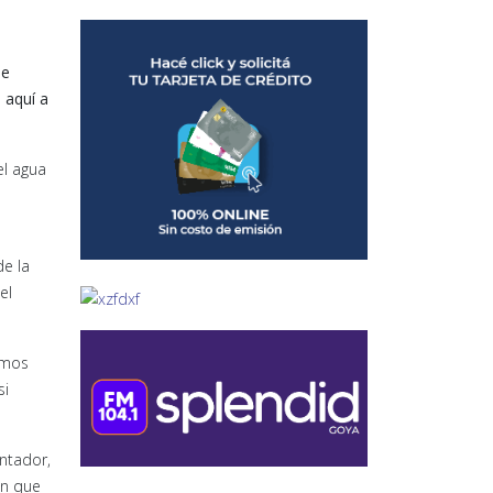
de
 aquí a
el agua
de la
el
vemos
si
ntador,
ón que