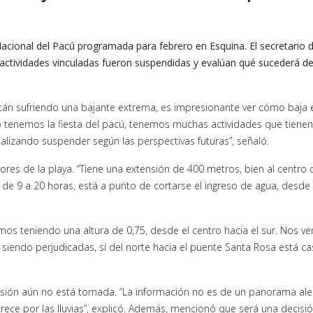
 Nacional del Pacú programada para febrero en Esquina. El secretario 
s actividades vinculadas fueron suspendidas y evalúan qué sucederá de
están sufriendo una bajante extrema, es impresionante ver cómo baja 
ero tenemos la fiesta del pacú, tenemos muchas actividades que tienen
alizando suspender según las perspectivas futuras”, señaló.
res de la playa. “Tiene una extensión de 400 metros, bien al centro 
e de 9 a 20 horas, está a punto de cortarse el ingreso de agua, desde 
tamos teniendo una altura de 0,75, desde el centro hacia el sur. Nos 
iendo perjudicadas, sí del norte hacia el puente Santa Rosa está ca
ecisión aún no está tomada. “La información no es de un panorama ale
crece por las lluvias”, explicó. Además, mencionó que será una decisi