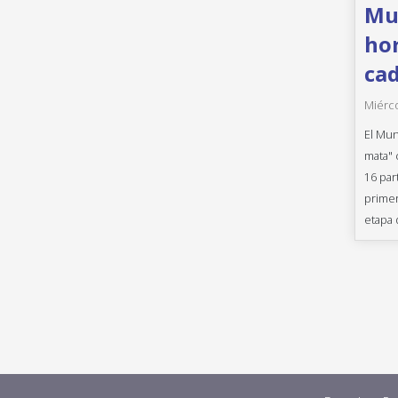
Mun
hor
cad
Miérco
El Mun
mata" 
16 par
primer
etapa 