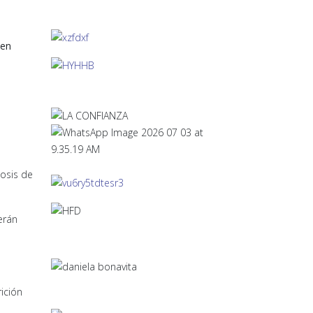
 en
osis de
erán
ición