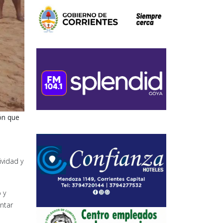
ón que
ividad y
 y
ntar