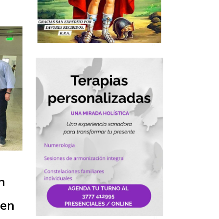
n
 en