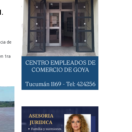
.
cia de
en 1ra