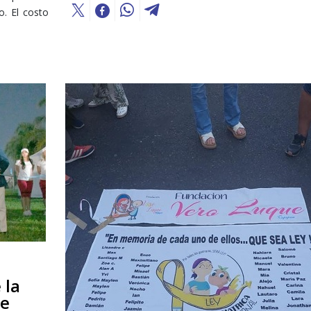
. El costo
 la
se