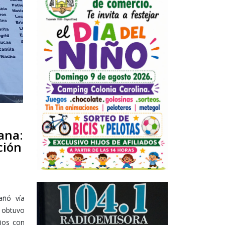
ana:
ción
añó vía
e obtuvo
iños con