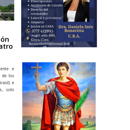
ión
atro
mente e
o de los
rasil) e
s, solo