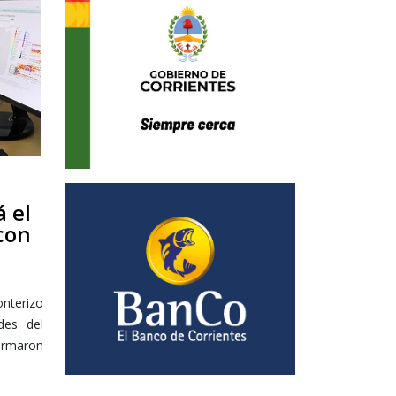
á el
con
onterizo
des del
ormaron