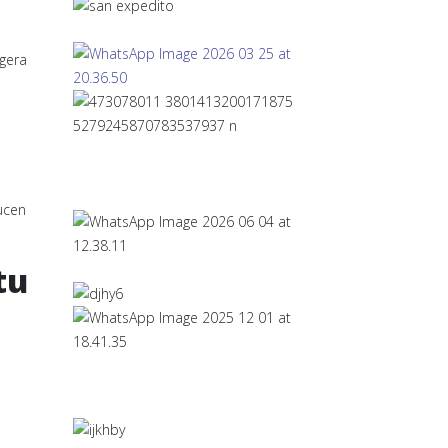
ligera
ucen
tu