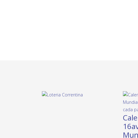
Cale
16av
Mund