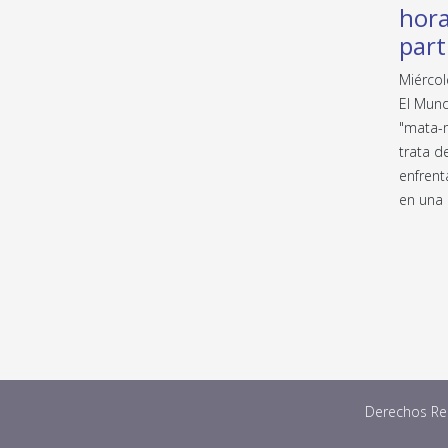
hora
part
Miércol
El Mund
"mata-m
trata d
enfrent
en una 
Derechos Res