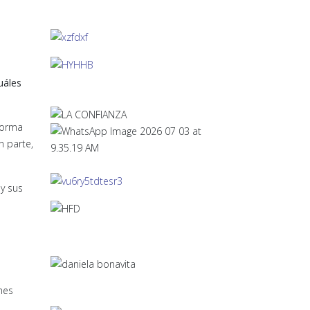
a
uáles
forma
n parte,
 y sus
nes