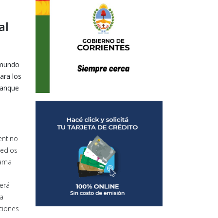
al
 mundo
ara los
ranque
entino
medios
rama
será
la
ciones