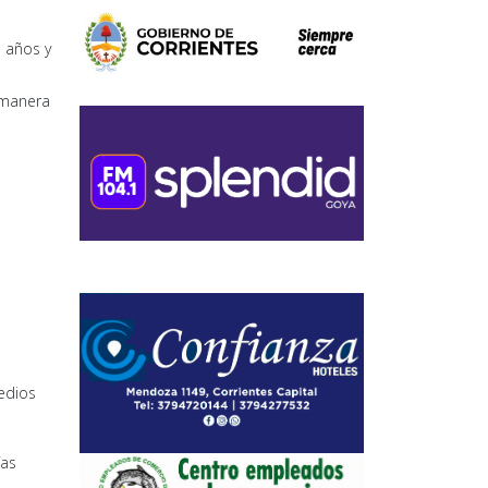
s años y
 manera
edios
ías