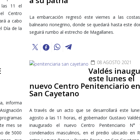
a su patria
 las 11 el
el Centro
La embarcación regresó este viernes a las costa
vará a cabo
balneario rionegrino, donde se quedará hasta este d
l Día de la
seguirá rumbo al estrecho de Magallanes.
.
08 AGOSTO 2021
E
Valdés inaugu
este lunes el
nuevo Centro Penitenciario e
San Cayetano
a, informa
Asignación
A través de un acto que se desarrollará este lune
s programas
agosto a las 11 horas, el gobernador Gustavo Valdé
ste mes se
inaugurado el nuevo Centro Penitenciario N°
no de 5000
condenados masculinos, en el predio ubicado en R