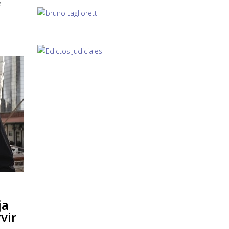
e
ja
vir