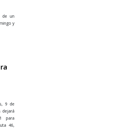
s de un
omingo y
ra
n
s, 9 de
s dejará
 1 para
uta 46,