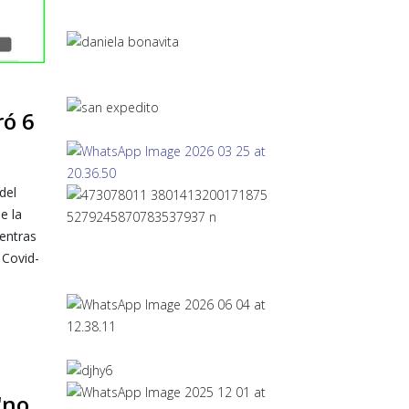
ró 6
del
e la
ientras
 Covid-
"no