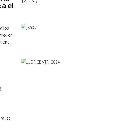
da el
a los
tro, en
tiene
e
ra las