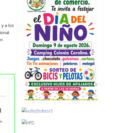
y a los
ional
an