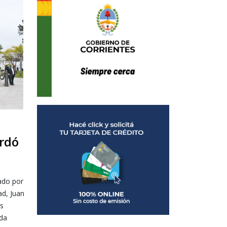
ordó
ado por
ad, Juan
s
da