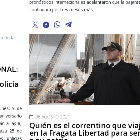
pronósticos internacionales adelantaron que la bajant
continuará por tres meses más.
ONAL:
olicía
unes, 9 de
aniversario
08 AGOSTO 2021
Quién es el correntino que via
án a las 8,
en la Fragata Libertad para ser
laza 25 de
 policías