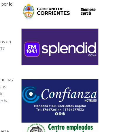
 por lo
ños en
LT7
 no hay
ados
del
fecha
larse.