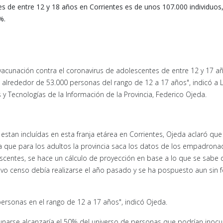
s de entre 12 y 18 años en Corrientes es de unos 107.000 individuos,
%.
la vacunación contra el coronavirus de adolescentes de entre 12 y 17 a
n alrededor de 53.000 personas del rango de 12 a 17 años", indicó a 
s y Tecnologías de la Información de la Provincia, Federico Ojeda.
estan incluídas en esta franja etárea en Corrientes, Ojeda aclaró que
 ya que para los adultos la provincia saca los datos de los empadron
escentes, se hace un cálculo de proyección en base a lo que se sabe 
vo censo debía realizarse el año pasado y se ha pospuesto aun sin 
ersonas en el rango de 12 a 17 años", indicó Ojeda.
cunarse alcanzaría el 50% del universo de personas que podrían inocu