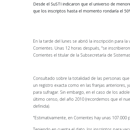
Desde el SuSTI indicaron que el universo de menore
que los inscriptos hasta el momento rondaría el 50
En la tarde del lunes se abrió la inscripción para 
Corrientes. Unas 12 horas después, "se inscribiero
Corrientes el titular de la Subsecretaría de Sistema
Consultado sobre la totalidad de las personas que 
un registro exacta como en las franjas anteriores,
para sufragar. Sin embargo, en el caso de los adol
último censo, del año 2010 (recordemos que el nue
definida).
"Estimativamente, en Corrientes hay unas 107.000 p
Teniendo en cuenta el dato, los inscriptos para va