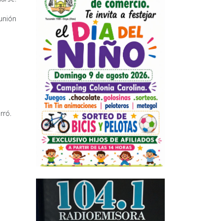
eunión
rró.